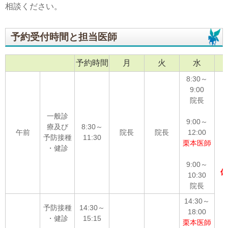
相談ください。
予約受付時間と担当医師
予約時間
月
火
水
8:30～
9:00
院長
一般診
9:00～
療及び
8:30～
午前
院長
院長
12:00
予防接種
11:30
栗本医師
・健診
9:00～
休
10:30
院長
14:30～
予防接種
14:30～
18:00
・健診
15:15
栗本医師