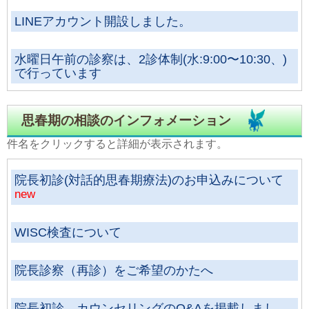
LINEアカウント開設しました。
水曜日午前の診察は、2診体制(水:9:00〜10:30、)
で行っています
当院の診療体制について
思春期の相談のインフォメーション
件名をクリックすると詳細が表示されます。
予防接種を受ける方、電話で予防接種・健診を予
約する方へのお願い
院長初診(対話的思春期療法)のお申込みについて
new
有料駐車場をご利用の方へ
WISC検査について
院長診察（再診）をご希望のかたへ
院長初診、カウンセリングのQ&Aを掲載しまし