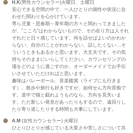
H.K
(男性カウンセラー)火曜日、土曜日
安心できる空間の中で、一人ひとりの個性や状況に合
わせた関わりを心がけています。
専ら児童・思春期～青年期の方々と関わってきました
が、”こころ”はわからないもので、その在り方は人それ
ぞれだと日々感じています。何を話せばよいのかわか
らない、自分のことがわからない、話したくない…そ
ういうときもあるかと思います。大丈夫です。その気
持ちそのままにいらしてください。カウンセリングの
場をどのように過ごすのか、オーダーメイドでお手伝
いさせていただければと思います。
趣味はバレーボール、音楽鑑賞（ライブにも行きま
す）。散歩や旅行も好きですが、如何せん方向音痴で
す。道中で猫と戯れようものなら、方向を見失いま
す。ただ新しい発見があったりもするので、遠回りし
たり寄り道したりする時間も大事にしています。
A.M
(女性カウンセラー) 火曜日
ひとりひとりが感じている大変さや苦しさについて共