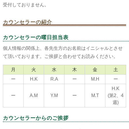
受付しておりません。
カウンセラーの紹介
カウンセラーの曜日担当表
個人情報の関係上、各先生方のお名前はイニシャルとさせ
て頂いております。ご挨拶と合わせてお読みください。
月
火
水
木
金
土
ー
H.K
R.A
ー
M.H
ー
H.K
ー
A.M
Y.M
ー
M.T
(第2、4
週)
カウンセラーからのご挨拶